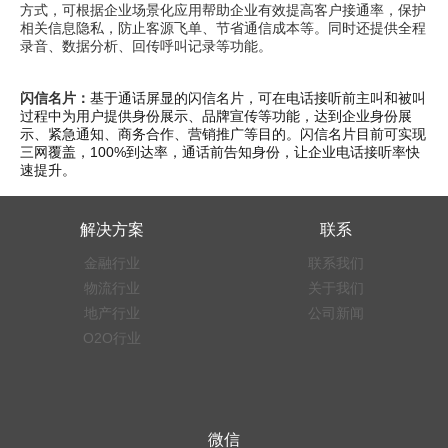
方式，可根据企业场景化应用帮助企业有效提高客户接通率，保护
相关信息隐私，防止客源飞单、节省通信成本等。同时还提供全程
录音、数据分析、回传呼叫记录等功能。
基于通话屏显的闪信名片，可在电话接听前主叫和被叫
闪信名片：
过程中为用户提供身份展示、品牌宣传等功能，达到企业身份展
示、紧急通知、商务合作、营销推广等目的。
闪信名片目前可实现
100%
三网覆盖，
到达率，通话前告知身份，让企业电话接听率快
速提升。
解决方案
联系
金融行业
联系我们
物流行业
关于我们
地产行业
公司新闻
O2O行业
微信