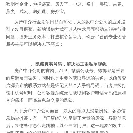
数明星企业，包括链家、房天下、中原、裕丰、美联、吉家、
鼎尖、成宏、房介通、房介宝。
房产中介行业竞争日趋白热化，大多数中介公司的业务遇
到了发展瓶颈。新的通信方式可以从技术层面帮助其解决行业
问题，提升业务效率，打造核心竞争力。玖云平台的专业语音
服务主要可以解决以下痛点：
一、隐藏真实号码，解决员工走私单现象
房产中介公司的官网、
APP、微信公众号、微博都是重要
的房源展示渠道，同时也是重要的获取客源的渠道。以前每套
房源公布的联系方式都是经纪人的个人手机号码，当客户拨打
该手机号码时，公司客源系统无法获取到客户电话号码信息和
客户需求，面临着私单交易的风险。
对于房产中介公司而言，最大的痛点无疑是房源、客源信
息易被抄袭，有一些门店经理在掌握了大量的房源、客源信息
后，将这些信息带走跳槽，甚至自立门户。这一现象的发生，
导致房产中介公司损失重大，行业对该现象深恶痛绝。