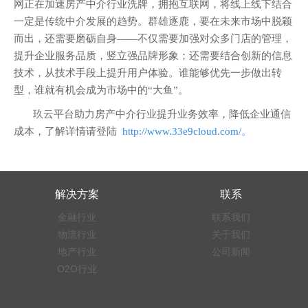
网正在加速房产中介行业洗牌，拥抱互联网，将线上线下结合
一定是传统中介发展的趋势。群雄逐鹿，要在未来市场中脱颖
而出，还需要磨砺自身——不仅需要加强对众多门店的管理，
提升企业服务品质，竖立强品牌形象；还需要结合创新的信息
技术，从技术手段上提升用户体验。谁能够优先一步做出转
型，谁就有机会成为市场中的“大鱼”。
玖云平台助力房产中介行业提升业务效率，降低企业通信
成本，了解详情请登陆
http://www.33e9cloud.com/。
解决方案
联系
金融行业
联系我们
物流行业
关于我们
地产行业
公司新闻
O2O行业