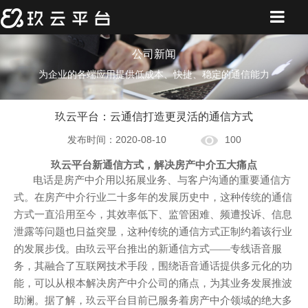
公司新闻
为企业的各端应用提供低成本、快捷、稳定的通信能力
玖云平台：云通信打造更灵活的通信方式
发布时间：2020-08-10
100
玖云平台新通信方式，解决房产中介五大痛点
电话是房产中介用以拓展业务、与客户沟通的重要通信方
式。在房产中介行业二十多年的发展历史中，这种传统的通信
方式一直沿用至今，其效率低下、监管困难、频遭投诉、信息
泄露等问题也日益突显，这种传统的通信方式正制约着该行业
的发展步伐。由玖云平台推出的新通信方式
——专线语音服
务，其融合了互联网技术手段，围绕语音通话提供多元化的功
能，可以从根本解决房产中介公司的痛点，为其业务发展推波
助澜。据了解，玖云平台目前已服务着房产中介领域的绝大多