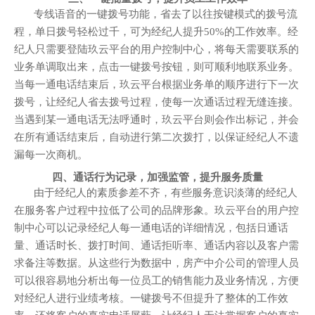
专线语音的一键拨号功能，省去了以往按键模式的拨号流
程，单日拨号轻松过千，可为经纪人提升
50%的工作效率。经
纪人只需要登陆玖云平台的用户控制中心，将每天需要联系的
业务单调取出来，点击一键拨号按钮，则可顺利地联系业务。
当每一通电话结束后，玖云平台根据业务单的顺序进行下一次
拨号，让经纪人省去拨号过程，使每一次通话过程无缝连接。
当遇到某一通电话无法呼通时，玖云平台则会作出标记，并会
在所有通话结束后，自动进行第二次拨打，以保证经纪人不遗
漏每一次商机。
四、通话行为记录，加强监管，提升服务质量
由于经纪人的素质参差不齐，有些服务意识淡薄的经纪人
在服务客户过程中拉低了公司的品牌形象。玖云平台的用户控
制中心可以记录经纪人每一通电话的详细情况，包括日通话
量、通话时长、拨打时间、通话拒听率、通话内容以及客户需
求备注等数据。从这些行为数据中，房产中介公司的管理人员
可以很容易地分析出每一位员工的销售能力及业务情况，方便
对经纪人进行业绩考核。一键拨号不但提升了整体的工作效