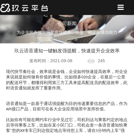
公司新闻
为企业的各端应用提供低成本、快捷、稳定的通信能力
玖云语音通知一键触发强提醒，快速提升企业效率
发布时间：2021-09-08
245
现代快节奏社会，效率就是金钱，企业如何快速提高效率，对企业
来说就是如何做有价值的事情。比如很多
企业，在最后一公里
020
的配送环节，都懂得利用第三方工具来提高配送员的配送效率，此
时语音通知就发挥了重要作用。
语音通知是一款基于通话强提醒为目的传递重要信息的产品，
作为
接口产品
，目前可在各大企业应用场景中发挥价值。
API
比如你有可能在网约车行业中见过它，司机到达与乘客约定的地点
后等待乘客上车，比如在某小区门口，司机会发一条语音通知给乘
客
“您的
专车已到达指定地点等待您上车，请在
分钟内上车”强
XX
5