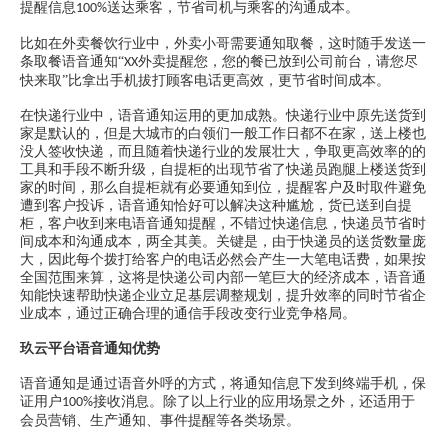
提醒信息
送达乘客，节省司机与乘客的沟通成本。
100%
比如在外卖餐饮行业中，外卖小哥需要通知取餐，这时随手发送一
条取餐语音通知
“
外卖提醒您，您的餐已放到公司前台，请您尽
XX
快来取”比拿出手机拔打顾客电话更高效，更节省时间成本。
在快递行业中，语音通知运用的更加成熟。快递行业中原先送货到
家是默认的，但是大城市的白领们一般工作日都不在家，送上楼也
没人签收快递，而且随着快递行业的发展壮大，争取更高效率的的
工具和手段不断升级，自提柜的出现节省了快递员跑腿上楼送货到
家的时间，那么自提柜就有必要通知到位，提醒客户及时取件避免
遭到客户投诉，语音通知恰好可以解决这种尴尬，货已送到自提
柜，客户收到来电语音通知提醒，不错过快递信息，快递员节省时
间成本和沟通成本，两全其美。关键是，由于快递员的送货数量庞
大，因此每个拨打给客户的电话必然会产生一大笔电话费，如果按
全国范围来算，这将是快递公司内部一笔巨大的经济成本，语音通
知能快速帮助快递企业立足基层调整规划，提升效率的同时节省企
业成本，通过正确合理的通信手段改变行业竞争格局。
玖云平台语音通知优势
语音通知是通过语音外呼的方式，将通知信息下发到终端手机，保
证用户
接收消息。除了以上行业的应用场景之外，还适用于
100%
会员营销、生产通知、事件提醒等各类场景。