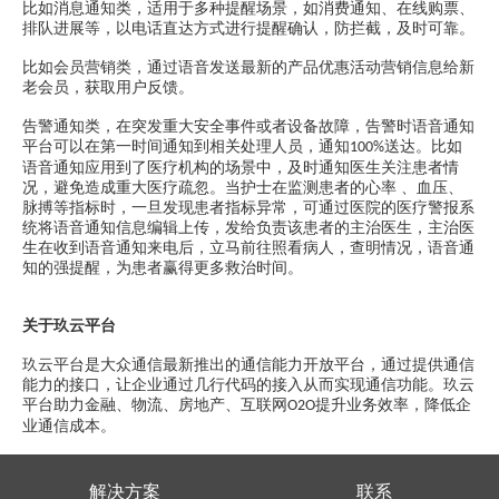
比如消息通知类，适用于多种提醒场景，如消费通知、在线购票、
排队进展等，以电话直达方式进行提醒确认，防拦截，及时可靠。
比如会员营销类，通过语音发送最新的产品优惠活动营销信息给新
老会员，获取用户反馈。
告警通知类，在突发重大安全事件或者设备故障，告警时语音通知
平台可以在第一时间通知到相关处理人员，通知
送达。比如
100%
语音通知应用到了医疗机构的场景中，及时通知医生关注患者情
况，避免造成重大医疗疏忽。当护士在监测患者的心率
、血压、
脉搏等指标时，一旦发现患者指标异常，可通过医院的医疗警报系
统将语音通知信息编辑上传，发给负责该患者的主治医生，主治医
生在收到语音通知来电后，立马前往照看病人，查明情况，语音通
知的强提醒，为患者赢得更多救治时间。
关于玖云平台
玖云平台是大众通信最新推出的通信能力开放平台，通过提供通信
能力的接口，让企业通过几行代码的接入从而实现通信功能。
玖云
平台助力金融、物流、房地产、互联网
提升业务效率，降低企
O2O
业通信成本。
解决方案
联系