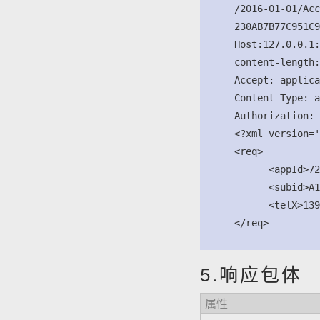
      /2016-01-01/Acc
      230AB7B77C951C9
      Host:127.0.0.1:
      content-length:
      Accept: applica
      Content-Type: a
      Authorization: 
      <?xml version='
      <req>

            <appId>72
            <subid>A1
            <telX>139
      </req>

5.响应包体
属性