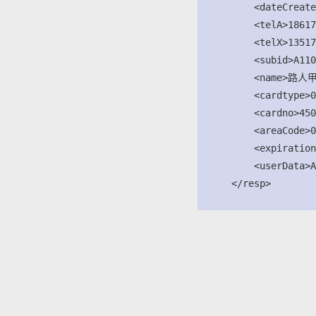
          <dateCreate
          <telA>18617
          <telX>13517
          <subid>A110
          <name>路人甲<
          <cardtype>0
          <cardno>450
          <areaCode>0
          <expiration
          <userData>A
      </resp>
