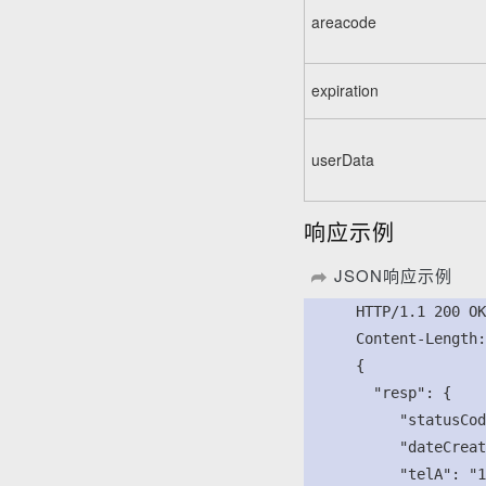
areacode
expiration
userData
响应示例
JSON响应示例
      HTTP/1.1 200 OK
      Content-Length:
      {

        "resp": {

           "statusCod
           "dateCreat
           "telA": "1