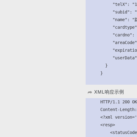
           "telX": "1
           "subid": "
           "name": "
           "cardtype"
           "cardno": 
           "areaCode"
           "expiratio
           "userData"
        }

      }

XML响应示例
      HTTP/1.1 200 OK
      Content-Length:
      <?xml version='
      <resp>

          <statusCode