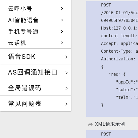
      POST

云呼小号
      /2016-01-01/Acc
AI智能语音
      6949C5F977B304E
      Host:127.0.0.1:
手机专号通
      content-length:
云话机
      Accept: applica
      Content-Type: a
语音SDK
      Authorization: 
      {

AS回调通知接口
         "req":{

            "appId":"
全局错误码
            "subid":"
            "telX":"1
常见问题表
      }

XML请求示例
      POST
