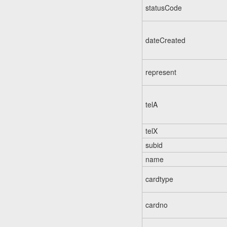
statusCode
dateCreated
represent
telA
telX
subid
name
cardtype
cardno