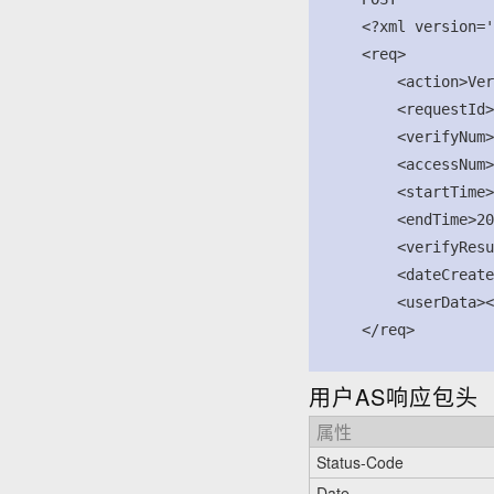
      <?xml version='
      <req>

          <action>Ver
          <requestId>
          <verifyNum>
          <accessNum>
          <startTime>
          <endTime>20
          <verifyResu
          <dateCreate
          <userData><
      </req>

用户AS响应包头
属性
Status-Code
Date