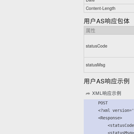
Content-Length
用户AS响应包体
属性
statusCode
statusMsg
用户AS响应示例
XML响应示例
      POST

      <?xml version='
      <Response>

          <statusCode
          <statusMsg>