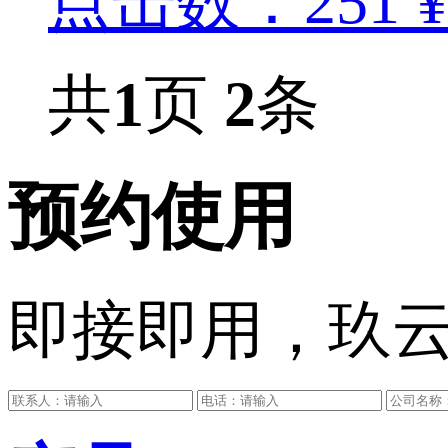
点击数：251
¥
共
1
页
2
条
预约使用
即接即用，玖